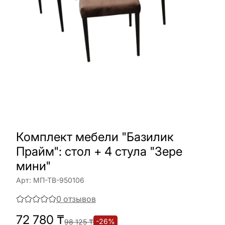
Комплект мебели "Базилик
Прайм": стол + 4 стула "Зере
мини"
Арт:
МП-ТВ-950106
0
отзывов
72 780
₸
-
26
%
98 125
₸