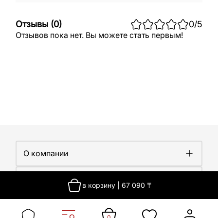
Отзывы
(
0
)
0
/5
Отзывов пока нет. Вы можете стать первым!
О компании
О компании
Покупателям
Работа у нас
в корзину
|
67 090
₸
Сертификаты
Доставка
Новости
Контакты
Оплата
Контакты
Гарантия
0