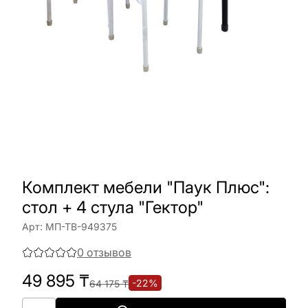
Комплект мебели "Паук Плюс":
стол + 4 стула "Гектор"
Арт:
МП-ТВ-949375
0
отзывов
49 895
₸
-
22
%
64 175
₸