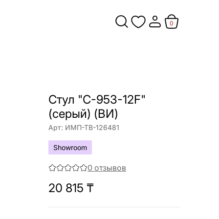
0
Cтул "C-953-12F"
(серый) (ВИ)
Арт:
ИМП-ТВ-126481
Showroom
0
отзывов
20 815
₸