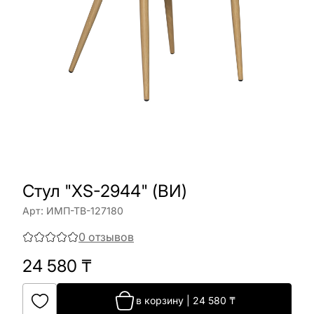
Cтул "XS-2944" (ВИ)
Арт:
ИМП-ТВ-127180
0
отзывов
24 580
₸
в корзину
|
24 580
₸