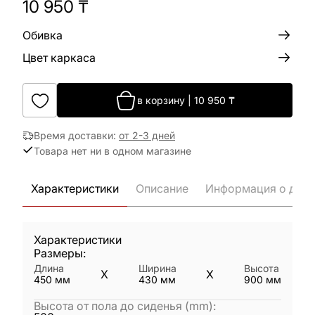
10 950
₸
Обивка
Цвет каркаса
в корзину
|
10 950
₸
Время доставки
:
от 2-3 дней
Товара нет ни в одном магазине
Характеристики
Описание
Информация о дост
Характеристики
Размеры:
Длина
Ширина
Высота
X
X
450
мм
430
мм
900
мм
Высота от пола до сиденья (mm)
: