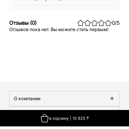
Отзывы
(
0
)
0
/5
Отзывов пока нет. Вы можете стать первым!
О компании
О компании
Покупателям
Работа у нас
в корзину
|
15 925
₸
Сертификаты
Доставка
Новости
Контакты