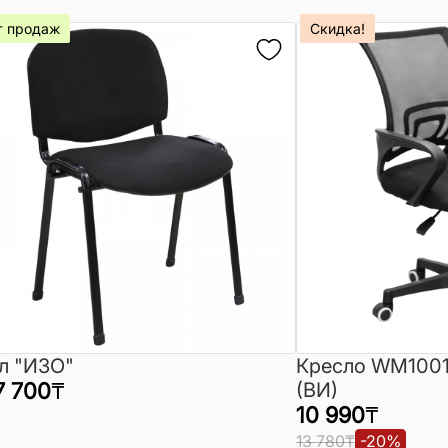
т продаж
Скидка!
л "ИЗО"
Кресло WM1001
7 700
₸
(ВИ)
10 990
₸
13 780
₸
-
20
%