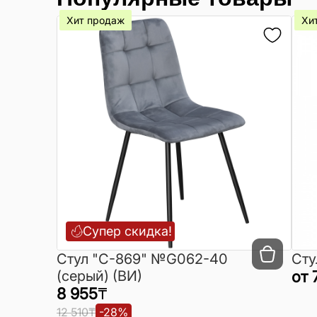
Хит продаж
Хи
Супер скидка!
Cтул "C-869" №G062-40
Сту
(серый) (ВИ)
от
8 955
₸
12 510
₸
-
28
%