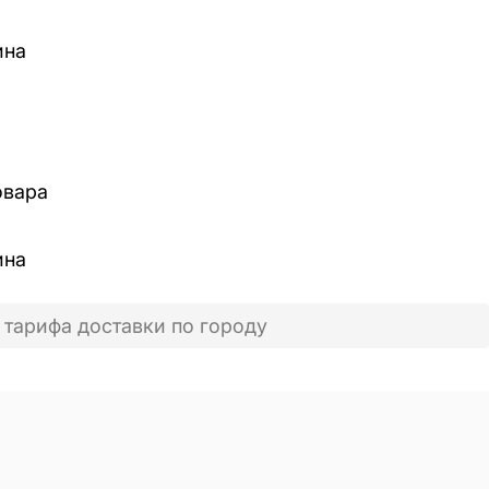
ина
овара
ина
 тарифа доставки по городу