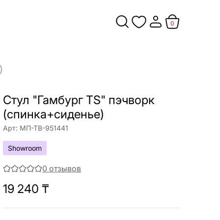
0
)
Стул "Гамбург TS" пэчворк
(спинка+сиденье)
Арт:
МП-ТВ-951441
Showroom
0
отзывов
19 240
₸