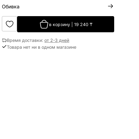
Обивка
в корзину
|
19 240
₸
Время доставки
:
от 2-3 дней
Товара нет ни в одном магазине