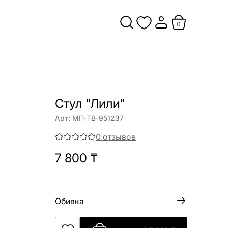
0
Стул "Лили"
Арт:
МП-ТВ-951237
0
отзывов
7 800
₸
Обивка