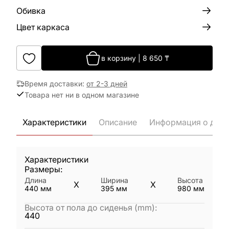
Обивка
Цвет каркаса
в корзину
|
8 650
₸
Время доставки
:
от 2-3 дней
Товара нет ни в одном магазине
Характеристики
Описание
Информация о дост
Характеристики
Размеры:
Длина
Ширина
Высота
X
X
440
мм
395
мм
980
мм
Высота от пола до сиденья (mm)
:
440