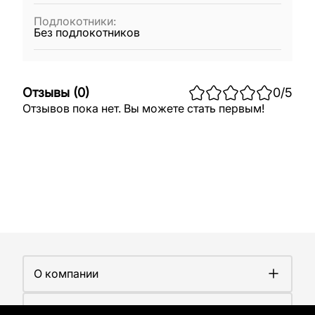
Подлокотники
:
Без подлокотников
Отзывы
(
0
)
0
/5
Отзывов пока нет. Вы можете стать первым!
О компании
О компании
Покупателям
Работа у нас