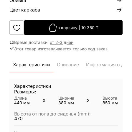
Обивка
Цвет каркаса
в корзину
|
10 350
₸
Время доставки
:
от 2-3 дней
Этот товар изготавливается только под заказ
Характеристики
Описание
Информация о дост
Характеристики
Размеры:
Длина
Ширина
Высота
X
X
440
мм
380
мм
850
мм
Высота от пола до сиденья (mm)
:
470