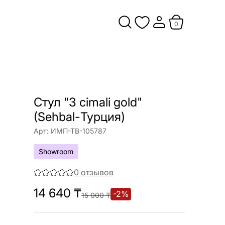
0
Стул "3 cimali gold"
(Sehbal-Турция)
Арт:
ИМП-ТВ-105787
Showroom
0
отзывов
14 640
₸
-
2
%
15 000
₸