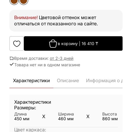
Внимание!
Цветовой оттенок может
отличаться от показанного на сайте.
в корзину
|
16 410
₸
Время доставки
:
от 2-3 дней
Товара нет ни в одном магазине
Характеристики
Описание
Информация о дост
Характеристики
Размеры:
Длина
Ширина
Высота
X
X
450
мм
460
мм
860
мм
Цвет каркаса
: