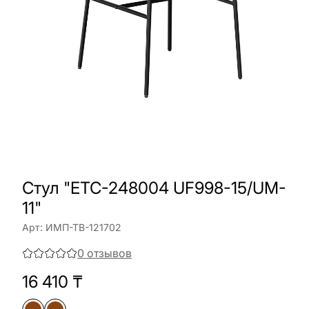
Стул "ETC-248004 UF998-15/UM-
11"
Арт:
ИМП-ТВ-121702
0
отзывов
16 410
₸