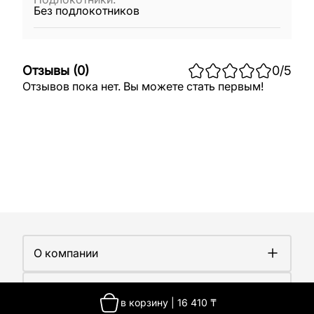
Без подлокотников
Отзывы
(
0
)
0
/5
Отзывов пока нет. Вы можете стать первым!
О компании
О компании
Покупателям
Работа у нас
в корзину
|
16 410
₸
Сертификаты