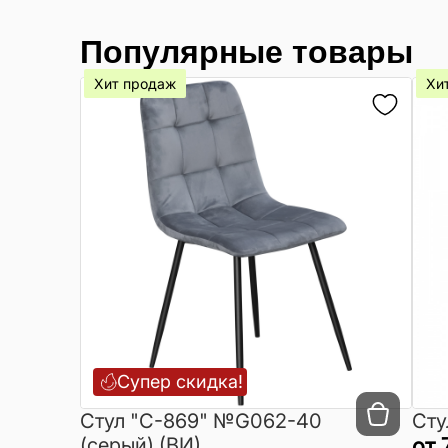
Популярные товары
Хит продаж
Хи
Супер скидка!
Cтул "C-869" №G062-40
Сту
(серый) (ВИ)
от