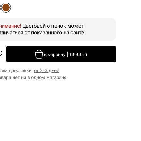
нимание!
Цветовой оттенок может
тличаться от показанного на сайте.
в корзину
|
13 835
₸
ремя доставки
:
от 2-3 дней
овара нет ни в одном магазине