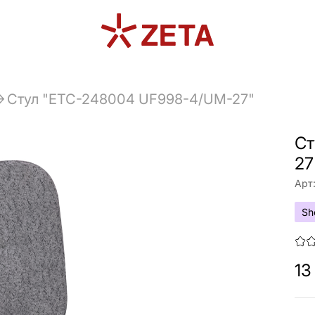
Стул "ETC-248004 UF998-4/UM-27"
Ст
27
Арт
Sh
13