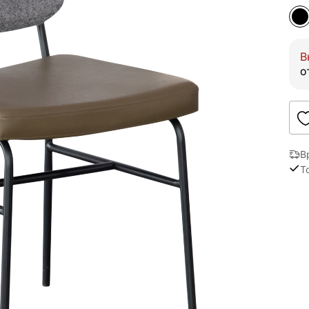
В
о
В
Т