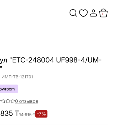
0
ул "ETC-248004 UF998-4/UM-
"
:
ИМП-ТВ-121701
owroom
0
отзывов
 835
₸
-
7
%
14 915
₸