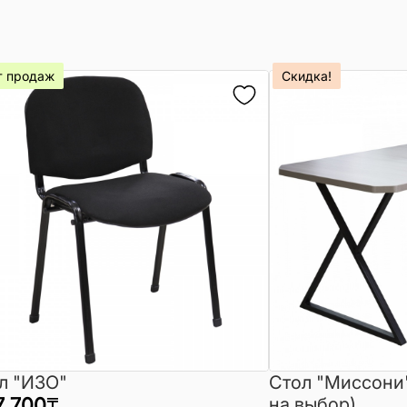
т продаж
Скидка!
л "ИЗО"
Стол "Миссони
7 700
₸
на выбор)