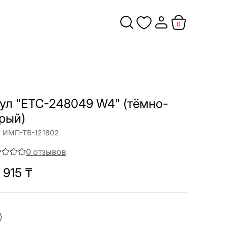
0
ул "ETC-248049 W4" (тёмно-
рый)
:
ИМП-ТВ-121802
0
отзывов
 915
₸