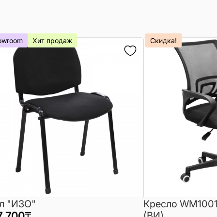
owroom
Хит продаж
Скидка!
л "ИЗО"
Кресло WM1001
7 700
₸
(ВИ)