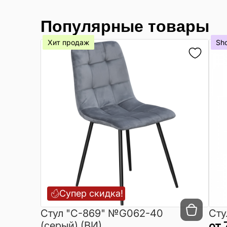
Популярные товары
Хит продаж
Sh
Супер скидка!
Cтул "C-869" №G062-40
Сту
(серый) (ВИ)
от