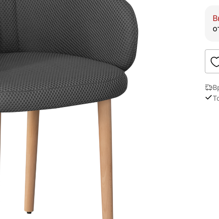
В
о
В
Т