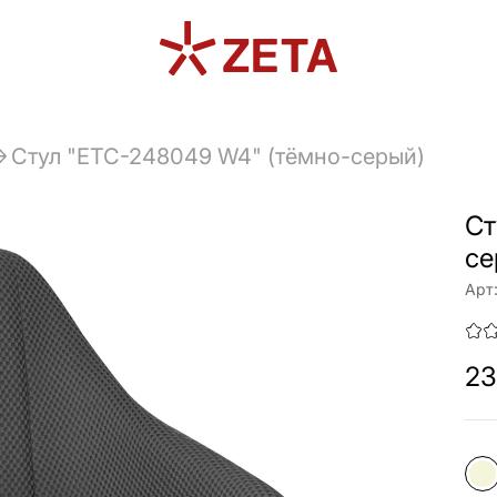
Стул "ETC-248049 W4" (тёмно-серый)
Ст
се
Арт
23