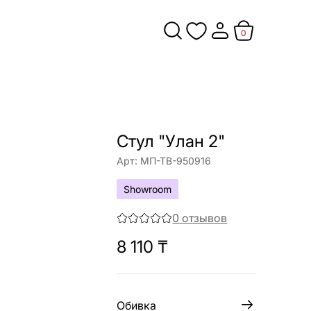
0
Стул "Улан 2"
Арт:
МП-ТВ-950916
Showroom
0
отзывов
8 110
₸
Обивка