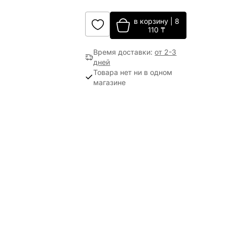
в корзину
|
8
110
₸
Время доставки
:
от 2-3
дней
Товара нет ни в одном
магазине