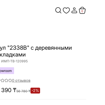
0
ул "2338B" с деревянными
кладками
:
ИМП-ТВ-120995
owroom
0
отзывов
 390
₸
-
2
%
56 780
₸