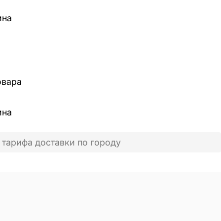
ина
овара
ина
 тарифа доставки по городу