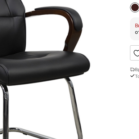
В
о
В
Т