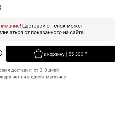
нимание!
Цветовой оттенок может
тличаться от показанного на сайте.
в корзину
|
55 390
₸
ремя доставки
:
от 2-3 дней
овара нет ни в одном магазине