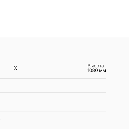
Высота
X
1080
мм
а
: