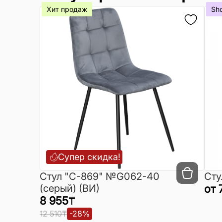
Хит продаж
Sh
Супер скидка!
Cтул "C-869" №G062-40
Сту
(серый) (ВИ)
от
8 955
₸
12 510
₸
-
28
%