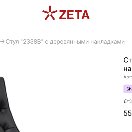
Стул "2338B" с деревянными накладками
Ст
на
Арт
Sh
55