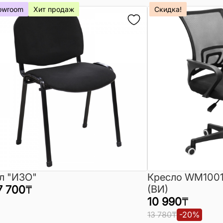
owroom
Хит продаж
Скидка!
л "ИЗО"
Кресло WM1001
7 700
₸
(ВИ)
10 990
₸
13 780
₸
-
20
%