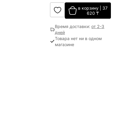
в корзину
|
37
620
₸
Время доставки
:
от 2-3
дней
Товара нет ни в одном
магазине