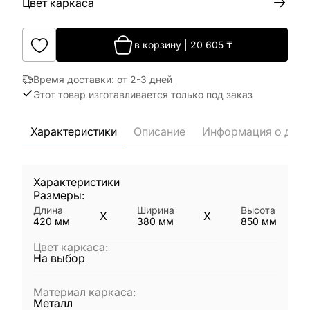
Цвет каркаса
в корзину
|
20 605
₸
Время доставки
:
от 2-3 дней
Этот товар изготавливается только под заказ
Характеристики
Описание
Информация о дост
Характеристики
Размеры:
Длина
Ширина
Высота
X
X
420
мм
380
мм
850
мм
Цвет каркаса
:
На выбор
Материал каркаса
:
Металл