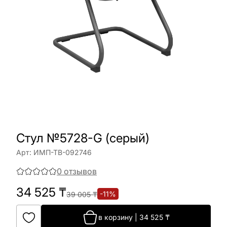
Стул №5728-G (серый)
Арт:
ИМП-ТВ-092746
0
отзывов
34 525
₸
-
11
%
39 005
₸
в корзину
|
34 525
₸