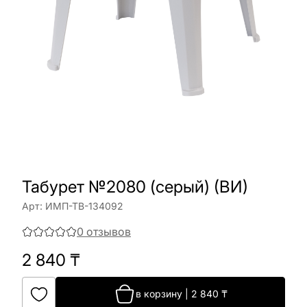
Табурет №2080 (серый) (ВИ)
Арт:
ИМП-ТВ-134092
0
отзывов
2 840
₸
в корзину
|
2 840
₸