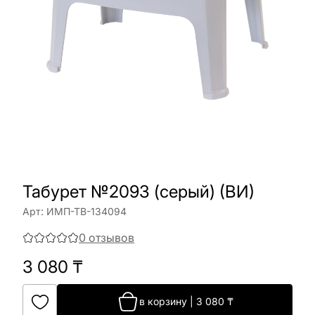
Табурет №2093 (серый) (ВИ)
Арт:
ИМП-ТВ-134094
0
отзывов
3 080
₸
в корзину
|
3 080
₸