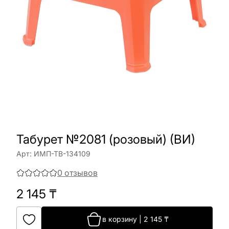
Табурет №2081 (розовый) (ВИ)
Арт:
ИМП-ТВ-134109
0
отзывов
2 145
₸
в корзину
|
2 145
₸