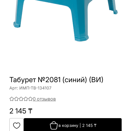
Табурет №2081 (синий) (ВИ)
Арт:
ИМП-ТВ-134107
0
отзывов
2 145
₸
в корзину
|
2 145
₸