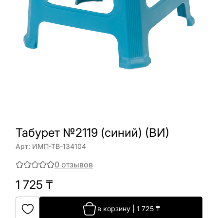
Табурет №2119 (синий) (ВИ)
Арт:
ИМП-ТВ-134104
0
отзывов
1 725
₸
в корзину
|
1 725
₸