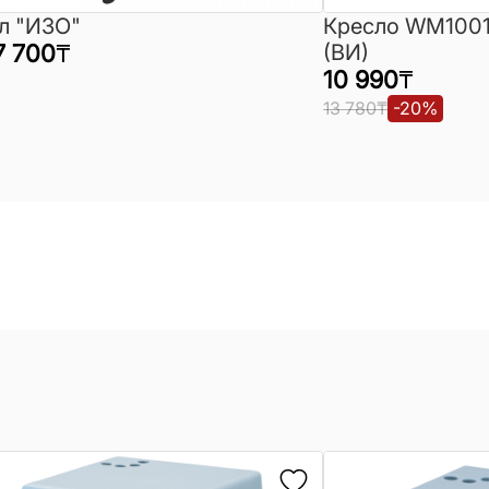
л "ИЗО"
Кресло WM1001
7 700
₸
(ВИ)
10 990
₸
13 780
₸
-
20
%