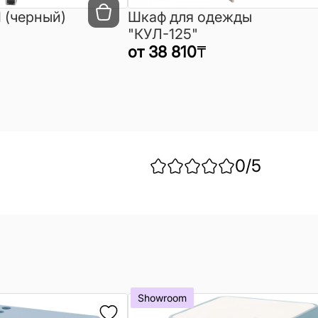
 (черный)
Шкаф для одежды
"КУЛ-125"
от
38 810
₸
0
/5
Showroom