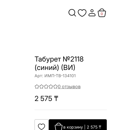
0
Табурет №2118
(синий) (ВИ)
Арт:
ИМП-ТВ-134101
0
отзывов
2 575
₸
в корзину
|
2 575
₸