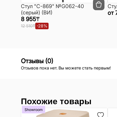
Cтул "C-869" №G062-40
Сту
(серый) (ВИ)
от
8 955
₸
12 510
₸
-
28
%
Отзывы
(
0
)
Отзывов пока нет. Вы можете стать первым!
Похожие товары
Showroom