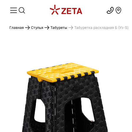
Главная
Стулья
Табуреты
Табуретка раскладная Б (Уз-S)