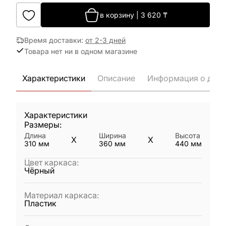
в корзину
|
3 620
₸
Время доставки
:
от 2-3 дней
Товара нет ни в одном магазине
Характеристики
Описание
Информация о дост
Характеристики
Размеры:
Длина
Ширина
Высота
X
X
310
мм
360
мм
440
мм
Цвет каркаса
:
Чёрный
Материал каркаса
:
Пластик