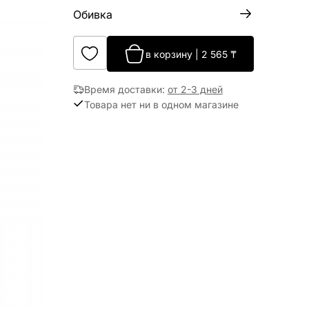
Обивка
в корзину
|
2 565
₸
Время доставки
:
от 2-3 дней
Товара нет ни в одном магазине