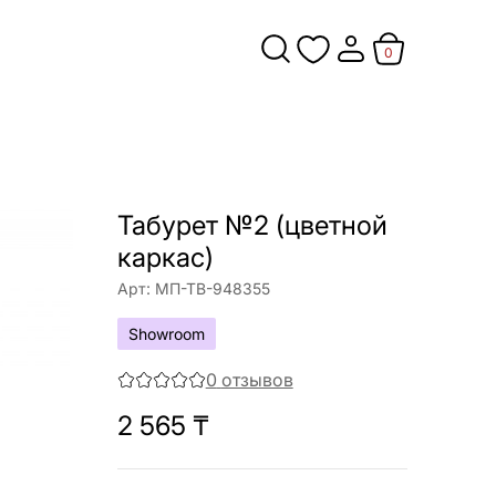
0
Табурет №2 (цветной
каркас)
Арт:
МП-ТВ-948355
Showroom
0
отзывов
2 565
₸