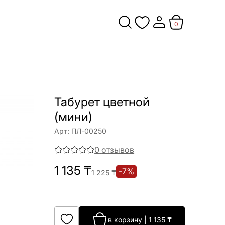
0
Табурет цветной
(мини)
Арт:
ПЛ-00250
0
отзывов
1 135
₸
-
7
%
1 225
₸
в корзину
|
1 135
₸