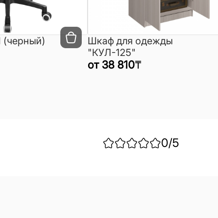
 (черный)
Шкаф для одежды
"КУЛ-125"
от
38 810
₸
0
/5