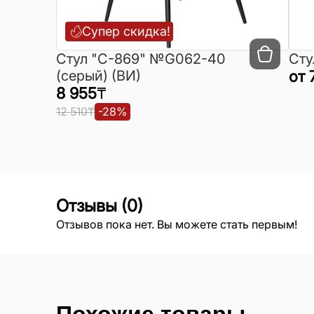
Супер скидка!
Cтул "C-869" №G062-40
Сту
(серый) (ВИ)
от
8 955
₸
12 510
₸
-
28
%
Отзывы
(
0
)
Отзывов пока нет. Вы можете стать первым!
Похожие товары