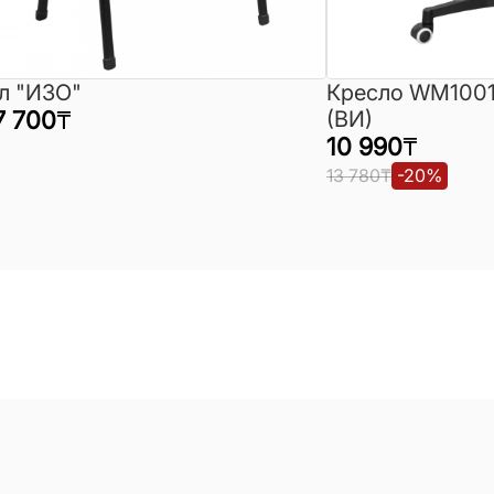
л "ИЗО"
Кресло WM1001
7 700
₸
(ВИ)
10 990
₸
13 780
₸
-
20
%