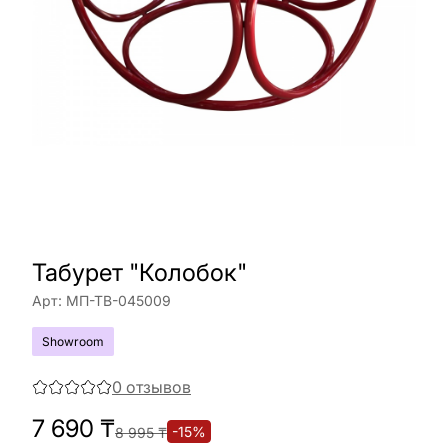
Табурет "Колобок"
Арт:
МП-ТВ-045009
Showroom
0
отзывов
7 690
₸
-
15
%
8 995
₸