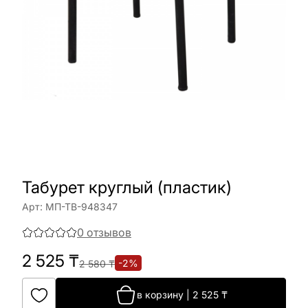
Табурет круглый (пластик)
Арт:
МП-ТВ-948347
0
отзывов
2 525
₸
-
2
%
2 580
₸
в корзину
|
2 525
₸