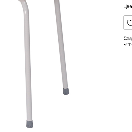
Цве
В
Т