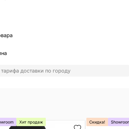
овара
ина
 тарифа доставки по городу
owroom
Хит продаж
Скидка!
Showroo