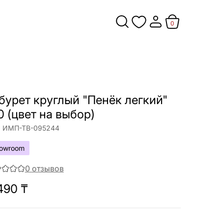
0
)
бурет круглый "Пенёк легкий"
0 (цвет на выбор)
:
ИМП-ТВ-095244
owroom
0
отзывов
490
₸