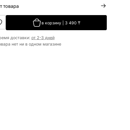
т товара
в корзину
|
3 490
₸
ремя доставки
:
от 2-3 дней
овара нет ни в одном магазине