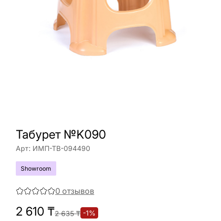
Табурет №K090
Арт:
ИМП-ТВ-094490
Showroom
0
отзывов
2 610
₸
-
1
%
2 635
₸