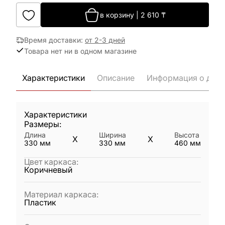
в корзину
|
2 610
₸
Время доставки
:
от 2-3 дней
Товара нет ни в одном магазине
Характеристики
Описание
Информация о дост
Характеристики
Размеры:
Длина
Ширина
Высота
X
X
330
мм
330
мм
460
мм
Цвет каркаса
:
Коричневый
Материал каркаса
:
Пластик