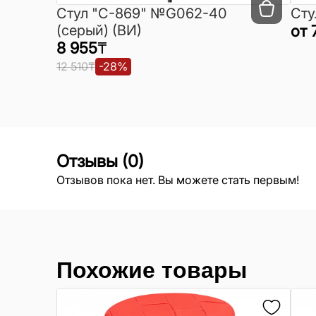
Cтул "C-869" №G062-40
Сту
(серый) (ВИ)
от
8 955
₸
12 510
₸
-
28
%
Отзывы
(
0
)
Отзывов пока нет. Вы можете стать первым!
Похожие товары