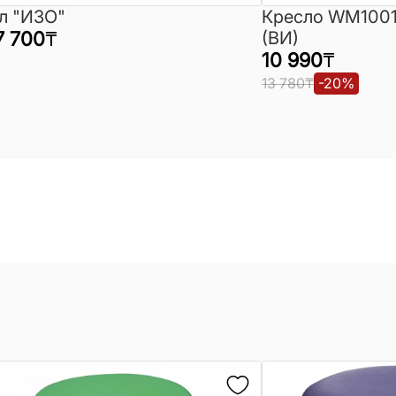
л "ИЗО"
Кресло WM1001
7 700
₸
(ВИ)
10 990
₸
13 780
₸
-
20
%