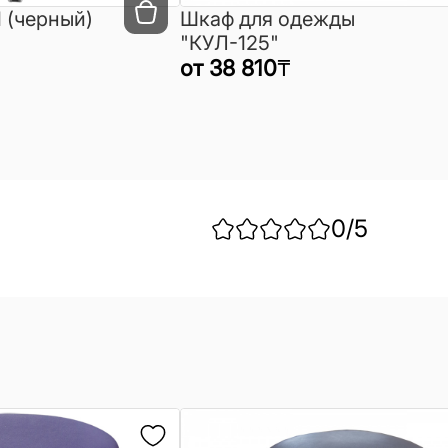
 (черный)
Шкаф для одежды
"КУЛ-125"
от
38 810
₸
0
/5