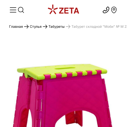
Главная
Стулья
Табуреты
Табурет складной "Моби" № М 2