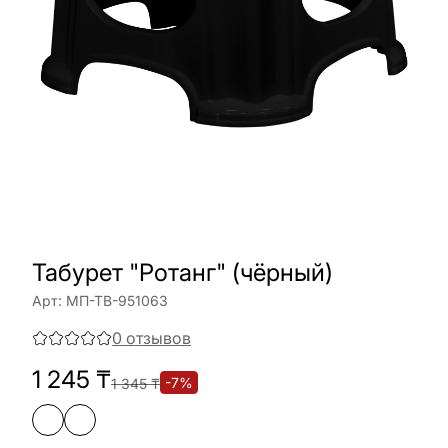
Табурет "Ротанг" (чёрный)
Арт:
МП-ТВ-951063
0
отзывов
1 245
₸
-
7
%
1 345
₸