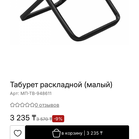
Табурет раскладной (малый)
Арт:
МП-ТВ-948611
0
отзывов
3 235
₸
-
9
%
3 570
₸
в корзину
|
3 235
₸