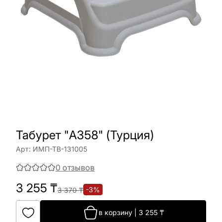
Табурет "A358" (Турция)
Арт:
ИМП-ТВ-131005
0
отзывов
3 255
₸
-
3
%
3 370
₸
в корзину
|
3 255
₸