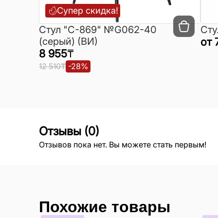
Супер скидка!
Cтул "C-869" №G062-40
Сту
(серый) (ВИ)
от
8 955
₸
12 510
₸
-
28
%
Отзывы
(
0
)
Отзывов пока нет. Вы можете стать первым!
Похожие товары