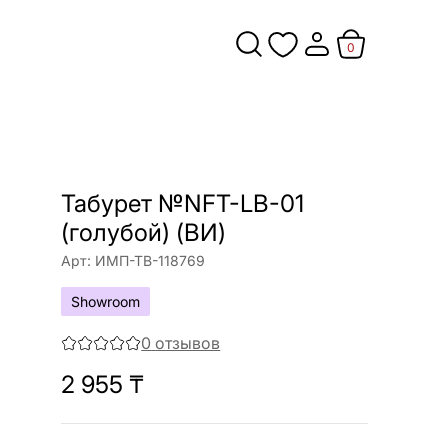
0
Табурет №NFT-LB-01
(голубой) (ВИ)
Арт:
ИМП-ТВ-118769
Showroom
0
отзывов
2 955
₸