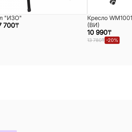
л "ИЗО"
Кресло WM1001
7 700
₸
(ВИ)
10 990
₸
13 780
₸
-
20
%