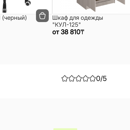
 (черный)
Шкаф для одежды
"КУЛ-125"
от
38 810
₸
0
/5