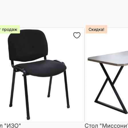
т продаж
Скидка!
л "ИЗО"
Стол "Миссони