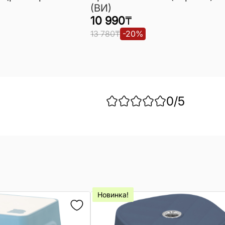
(ВИ)
10 990
₸
13 780
₸
-
20
%
0
/5
Новинка!