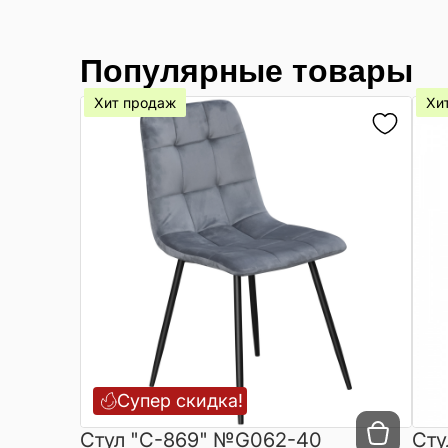
Популярные товары
Хит продаж
Хи
Супер скидка!
Cтул "C-869" №G062-40
Сту