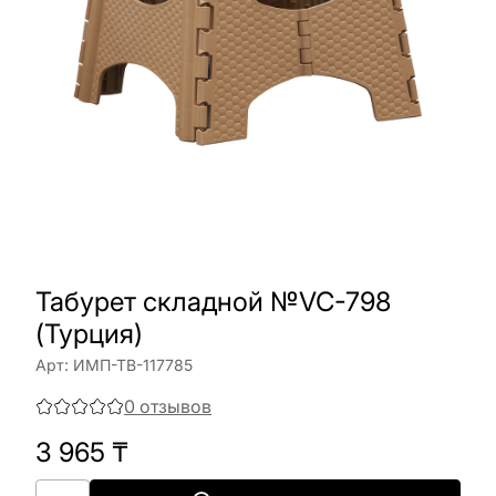
Табурет складной №VC-798
(Турция)
Арт:
ИМП-ТВ-117785
0
отзывов
3 965
₸