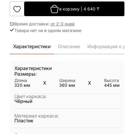
в корзину
|
4 640
₸
Время доставки
:
от 2-3 дней
Товара нет ни в одном магазине
Характеристики
Описание
Информация о дост
Характеристики
Размеры:
Длина
Ширина
Высота
X
X
320
мм
360
мм
445
мм
Цвет каркаса
:
Чёрный
Материал каркаса
:
Пластик