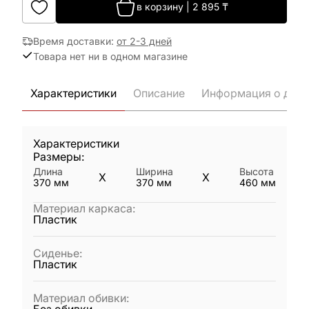
в корзину
|
2 895
₸
Время доставки
:
от 2-3 дней
Товара нет ни в одном магазине
Характеристики
Описание
Информация о дост
Характеристики
Размеры:
Длина
Ширина
Высота
X
X
370
мм
370
мм
460
мм
Материал каркаса
:
Пластик
Сиденье
:
Пластик
Материал обивки
: