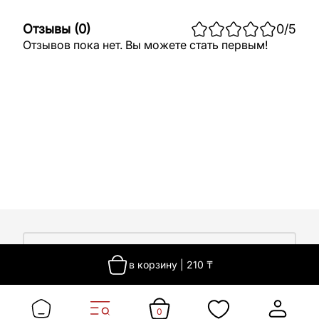
Отзывы
(
0
)
0
/5
Отзывов пока нет. Вы можете стать первым!
О компании
в корзину
|
210
₸
О компании
Покупателям
Работа у нас
Сертификаты
0
Доставка