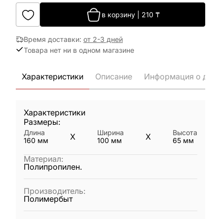
в корзину
|
210
₸
Время доставки
:
от 2-3 дней
Товара нет ни в одном магазине
Характеристики
Описание
Информация о дост
Характеристики
Размеры:
Длина
Ширина
Высота
X
X
160
мм
100
мм
65
мм
Материал
:
Полипропилен.
Производитель
:
Полимербыт