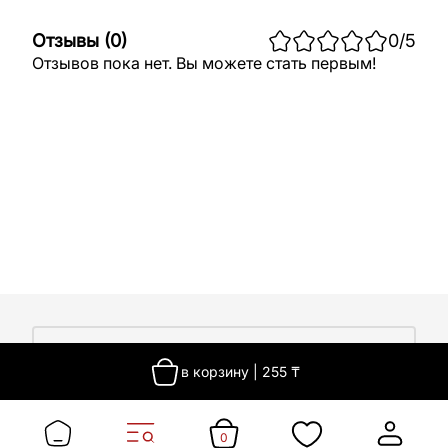
Отзывы
(
0
)
0
/5
Отзывов пока нет. Вы можете стать первым!
О компании
в корзину
|
255
₸
О компании
Покупателям
Работа у нас
Сертификаты
0
Доставка