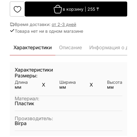
в корзину
|
255
₸
Время доставки
:
от 2-3 дней
Товара нет ни в одном магазине
Характеристики
Описание
Информация о дост
Характеристики
Размеры:
Длина
Ширина
Высота
X
X
мм
мм
мм
Материал
:
Пластик
Производитель
:
Birpa