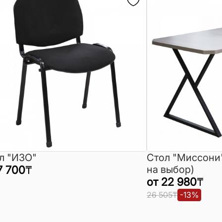
л "ИЗО"
Стол "Миссони
7 700
₸
на выбор)
от
22 980
₸
26 505
₸
-
13
%