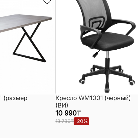
" (размер
Кресло WM1001 (черный)
(ВИ)
10 990
₸
13 780
₸
-
20
%