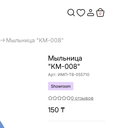
0
Мыльница "КМ-008"
Мыльница
"КМ-008"
Арт:
ИМП-ТВ-055710
Showroom
0
отзывов
150
₸