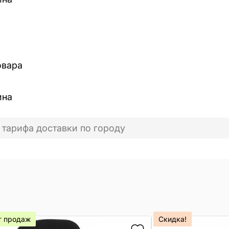
овара
ина
 тарифа доставки по городу
т продаж
Скидка!