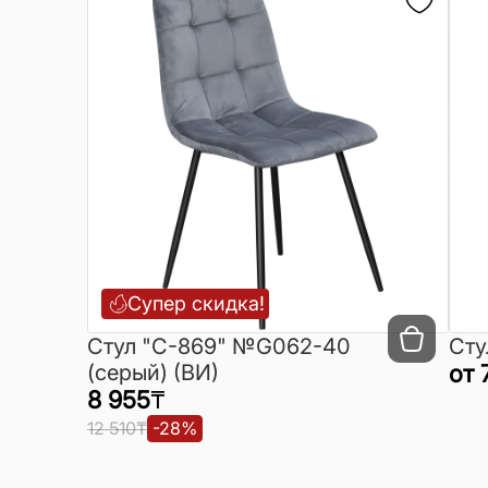
Супер скидка!
Cтул "C-869" №G062-40
Сту
(серый) (ВИ)
от
8 955
₸
12 510
₸
-
28
%