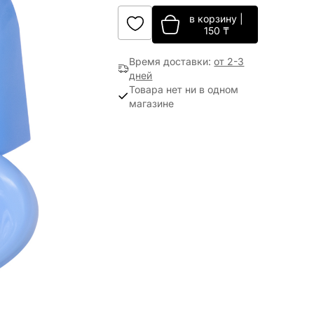
в корзину
|
150
₸
Время доставки
:
от 2-3
дней
Товара нет ни в одном
магазине