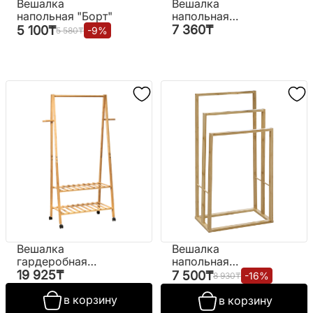
Вешалка
Вешалка
напольная "Борт"
напольная
"Дархан №2"
7 360
₸
5 100
₸
-
9
%
5 580
₸
Вешалка
Вешалка
гардеробная
напольная
"CH2407" (ВИ)
№RAB0140007
19 925
₸
7 500
₸
-
16
%
8 930
₸
(ВИ)
в корзину
в корзину