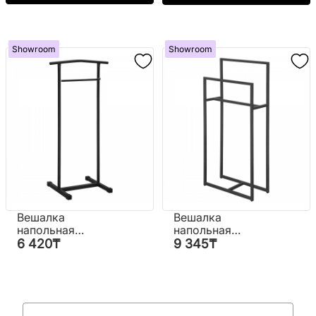
Showroom
Showroom
Вешалка
Вешалка
напольная
напольная
"Дархан"
"Райли"
6 420
₸
9 345
₸