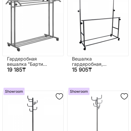
Гардеробная
Вешалка
вешалка "Барти"
гардеробная,
(на колёсах)
двойная (на
19 185
₸
15 905
₸
колесах)
Showroom
Showroom