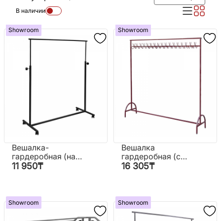
В наличии
Showroom
Showroom
Вешалка-
Вешалка
гардеробная (на
гардеробная (с
колесах)
крючками)
11 950
₸
16 305
₸
Showroom
Showroom