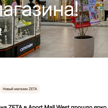
агазина!
t
Новый магазин ZETA
на ZETA в Aport Mall West прошло ярко