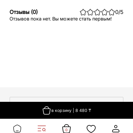
Отзывы
(
0
)
0
/5
Отзывов пока нет. Вы можете стать первым!
О компании
в корзину
|
8 480
₸
О компании
Покупателям
Работа у нас
Сертификаты
0
Доставка