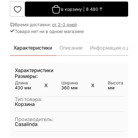
в корзину
|
8 480
₸
Время доставки
:
от 2-3 дней
Товара нет ни в одном магазине
Характеристики
Описание
Информация о дост
Характеристики
Размеры:
Длина
Ширина
Высота
X
X
430
мм
360
мм
мм
Тип товара
:
Корзина
Производитель
:
Casalinda