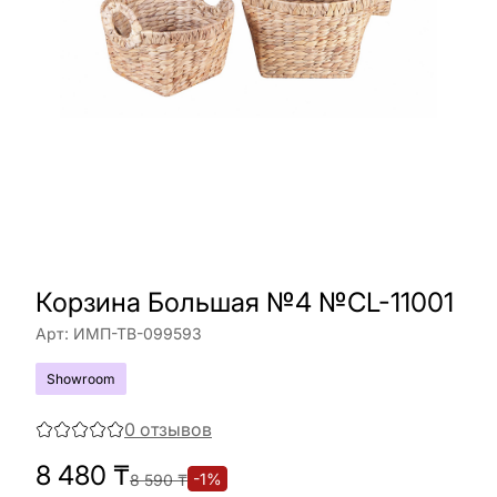
Корзина Большая №4 №CL-11001
Арт:
ИМП-ТВ-099593
Showroom
0
отзывов
8 480
₸
-
1
%
8 590
₸